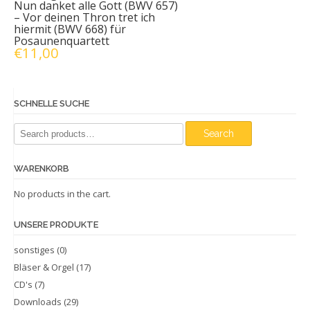
Nun danket alle Gott (BWV 657)
– Vor deinen Thron tret ich
hiermit (BWV 668) für
Posaunenquartett
€
11,00
SCHNELLE SUCHE
Search
Search
for:
WARENKORB
No products in the cart.
UNSERE PRODUKTE
sonstiges
(0)
Bläser & Orgel
(17)
CD's
(7)
Downloads
(29)