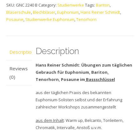
SKU:
GNC 2240 B
Category:
Studienwerke
Tags:
Bariton
,
Bläserschule
,
Blechbläser
,
Euphonium
,
Hans Reiner Schmidt
,
Posaune
,
Studienwerke Euphonium
,
Tenorhorn
Description
Description
Hans Reiner Schmidt: Übungen zum täglichen
Reviews
Gebrauch für Euphonium, Bariton,
(0)
Tenorhorn, Posaune im
Bassschlüssel
aus der täglichen Praxis des bekannten
Euphonium-Solisten selbst und der Erfahrung
zahlreicher Workshops zusammengestellt
aus dem Inhalt
: Warm up, Belcanto, Tonleitern,
Chromatik, Intervalle, Anstoß u.v.m.