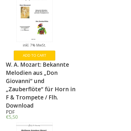
inkl. 7% MwSt.
ADD TO CART
W. A. Mozart: Bekannte
Melodien aus „Don
Giovanni“ und
„Zauberflöte“ für Horn in
F & Trompete / Flh.
Download
PDF
€
5,50