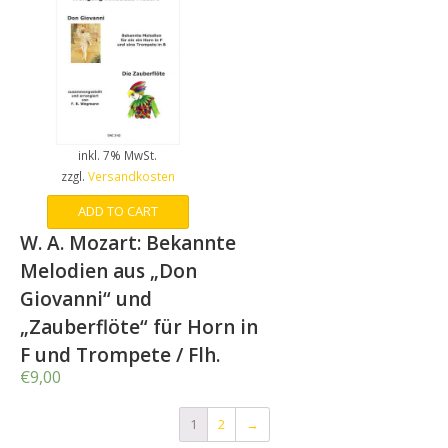
inkl. 7% MwSt.
zzgl.
Versandkosten
ADD TO CART
W. A. Mozart: Bekannte
Melodien aus „Don
Giovanni“ und
„Zauberflöte“ für Horn in
F und Trompete / Flh.
€
9,00
1
2
→