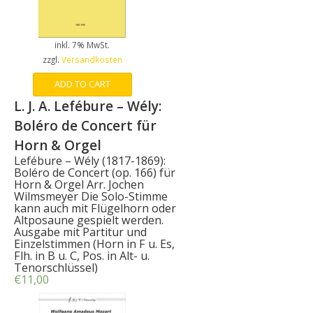
inkl. 7% MwSt.
zzgl.
Versandkosten
ADD TO CART
L. J. A. Lefébure – Wély:
Boléro de Concert für
Horn & Orgel
Lefébure – Wély (1817-1869):
Boléro de Concert (op. 166) für
Horn & Orgel Arr. Jochen
Wilmsmeyer Die Solo-Stimme
kann auch mit Flügelhorn oder
Altposaune gespielt werden.
Ausgabe mit Partitur und
Einzelstimmen (Horn in F u. Es,
Flh. in B u. C, Pos. in Alt- u.
Tenorschlüssel)
€
11,00