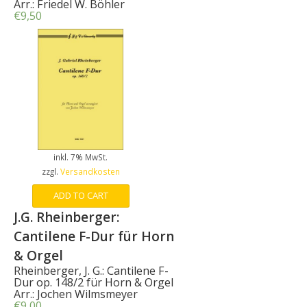
Arr.: Friedel W. Böhler
€
9,50
inkl. 7% MwSt.
zzgl.
Versandkosten
ADD TO CART
J.G. Rheinberger:
Cantilene F-Dur für Horn
& Orgel
Rheinberger, J. G.: Cantilene F-
Dur op. 148/2 für Horn & Orgel
Arr.: Jochen Wilmsmeyer
€
9,00