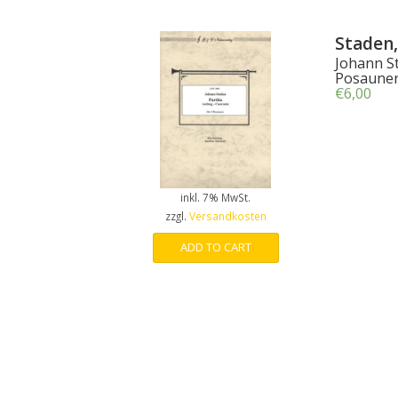
Staden,
Johann St
Posaunen
€
6,00
inkl. 7% MwSt.
zzgl.
Versandkosten
ADD TO CART