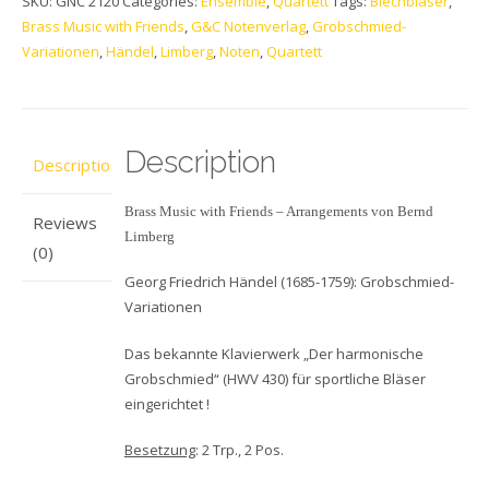
SKU:
GNC 2120
Categories:
Ensemble
,
Quartett
Tags:
Blechbläser
,
Brass Music with Friends
,
G&C Notenverlag
,
Grobschmied-
Variationen
,
Händel
,
Limberg
,
Noten
,
Quartett
Description
Description
Brass Music with Friends – Arrangements von Bernd
Reviews
Limberg
(0)
Georg Friedrich Händel (1685-1759): Grobschmied-
Variationen
Das bekannte Klavierwerk „Der harmonische
Grobschmied“ (HWV 430) für sportliche Bläser
eingerichtet !
Besetzung
: 2 Trp., 2 Pos.