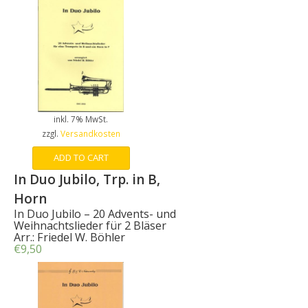
inkl. 7% MwSt.
zzgl.
Versandkosten
ADD TO CART
In Duo Jubilo, Trp. in B,
Horn
In Duo Jubilo – 20 Advents- und
Weihnachtslieder für 2 Bläser
Arr.: Friedel W. Böhler
€
9,50