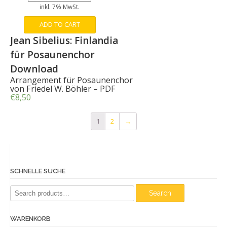
inkl. 7% MwSt.
ADD TO CART
Jean Sibelius: Finlandia
für Posaunenchor
Download
Arrangement für Posaunenchor
von Friedel W. Böhler – PDF
€
8,50
1
2
→
SCHNELLE SUCHE
Search
Search
for:
WARENKORB