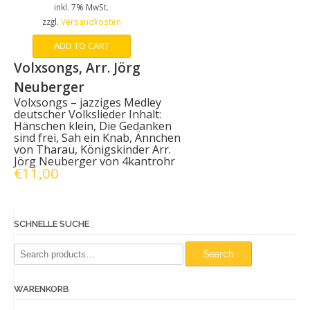
inkl. 7% MwSt.
zzgl.
Versandkosten
ADD TO CART
Volxsongs, Arr. Jörg
Neuberger
Volxsongs – jazziges Medley
deutscher Volkslieder Inhalt:
Hänschen klein, Die Gedanken
sind frei, Sah ein Knab, Ännchen
von Tharau, Königskinder Arr.
Jörg Neuberger von 4kantrohr
€
11,00
SCHNELLE SUCHE
Search
Search
for:
WARENKORB