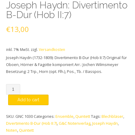
Joseph Haydn: Divertimento
B-Dur (Hob II:7)
€
13,00
inkl. 7% MwSt.
zzgl.
Versandkosten
Joseph Haydn (1732-1809): Divertimento B-Dur (Hob II:7) Original für
Oboen, Hörner & Fagotte komponiert Arr.: Jochen Wilmsmeyer
Besetzung: 2 Trp., Horn (opt. Flh.), Pos., Tb. / Basspos.
Quantity
Add to cart
SKU:
GNC 1030
Categories:
Ensemble
,
Quintett
Tags:
Blechbläser
,
Divertimento B-Dur (Hob II:7)
,
G&C Notenverlag
,
Joseph Haydn
,
Noten
,
Quintett