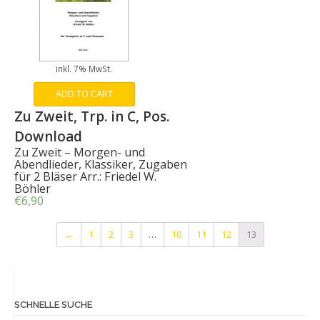
inkl. 7% MwSt.
ADD TO CART
Zu Zweit, Trp. in C, Pos.
Download
Zu Zweit – Morgen- und
Abendlieder, Klassiker, Zugaben
für 2 Bläser Arr.: Friedel W.
Böhler
€
6,90
←
1
2
3
…
10
11
12
13
SCHNELLE SUCHE