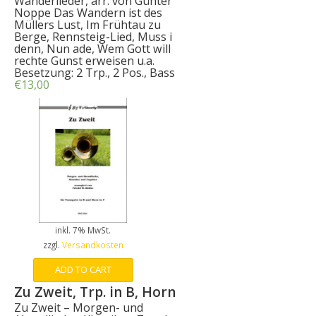
Wanderlieder, arr. von Günter
Noppe Das Wandern ist des
Müllers Lust, Im Frühtau zu
Berge, Rennsteig-Lied, Muss i
denn, Nun ade, Wem Gott will
rechte Gunst erweisen u.a.
Besetzung: 2 Trp., 2 Pos., Bass
€
13,00
inkl. 7% MwSt.
zzgl.
Versandkosten
ADD TO CART
Zu Zweit, Trp. in B, Horn
Zu Zweit – Morgen- und