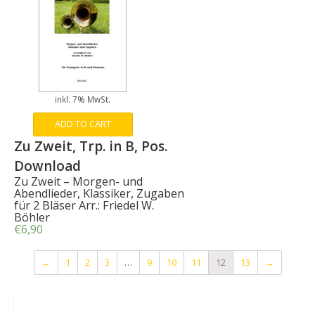
inkl. 7% MwSt.
ADD TO CART
Zu Zweit, Trp. in B, Pos.
Download
Zu Zweit – Morgen- und
Abendlieder, Klassiker, Zugaben
für 2 Bläser Arr.: Friedel W.
Böhler
€
6,90
←
1
2
3
…
9
10
11
12
13
→