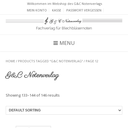
Willkommen im Webshop des G&C Notenverlags
MEIN KONTO
KASSE
PASSWORT VERGESSEN
Fachverlag für Blechbläsernoten
MENU
HOME
/
PRODUCTS TAGGED “G&C NOTENVERLAG”
/ PAGE 12
G&C Notenverlag
Showing 133–144 of 146 results