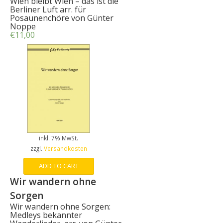
Wien bleibt Wien – das ist die
Berliner Luft arr. für
Posaunenchöre von Günter
Noppe
€
11,00
inkl. 7% MwSt.
zzgl.
Versandkosten
ADD TO CART
Wir wandern ohne
Sorgen
Wir wandern ohne Sorgen:
Medleys bekannter