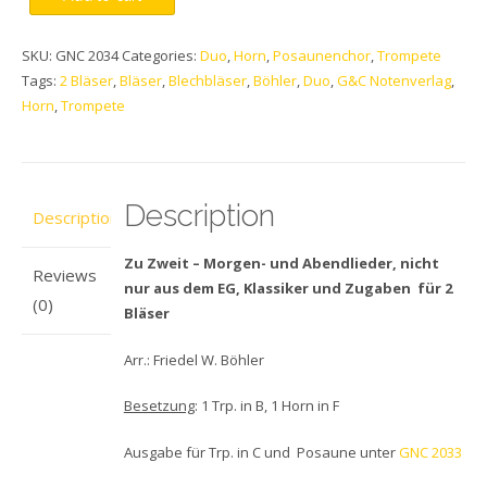
SKU:
GNC 2034
Categories:
Duo
,
Horn
,
Posaunenchor
,
Trompete
Tags:
2 Bläser
,
Bläser
,
Blechbläser
,
Böhler
,
Duo
,
G&C Notenverlag
,
Horn
,
Trompete
Description
Description
Zu Zweit – Morgen- und Abendlieder, nicht
Reviews
nur aus dem EG,
Klassiker und Zugaben für 2
(0)
Bläser
Arr.: Friedel W. Böhler
Besetzung
: 1 Trp. in B, 1 Horn in F
Ausgabe für Trp. in C und Posaune unter
GNC 2033