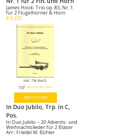
Nr. 1 für 2 Flh. und Horn
James Hook: Trio op. 83, Nr. 1
für 2 Flügelhörner & Horn
€
9,00
inkl. 7% MwSt.
zzgl.
Versandkosten
ADD TO CART
In Duo Jubilo, Trp. in C,
Pos.
In Duo Jubilo – 20 Advents- und
Weihnachtslieder für 2 Bläser
Arr.: Friedel W. Böhler